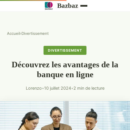
Bazbaz
Accueil
›
Divertissement
DIVERTISSEMENT
Découvrez les avantages de la
banque en ligne
Lorenzo
•
10 juillet 2024
•
2 min de lecture