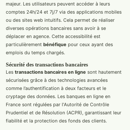
majeur. Les utilisateurs peuvent accéder à leurs
comptes 24h/24 et 7j/7 via des applications mobiles
ou des sites web intuitifs. Cela permet de réaliser
diverses opérations bancaires sans avoir à se
déplacer en agence. Cette accessibilité est
particulièrement
bénéfique
pour ceux ayant des
emplois du temps chargés.
Sécurité des transactions bancaires
Les
transactions bancaires en ligne
sont hautement
sécurisées grâce à des technologies avancées
comme l’authentification à deux facteurs et le
cryptage des données. Les banques en ligne en
France sont régulées par l'Autorité de Contrôle
Prudentiel et de Résolution (ACPR), garantissant leur
fiabilité et la protection des fonds des clients.