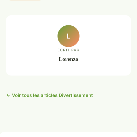
L
ECRIT PAR
Lorenzo
← Voir tous les articles Divertissement