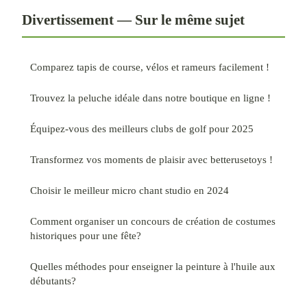
Divertissement — Sur le même sujet
Comparez tapis de course, vélos et rameurs facilement !
Trouvez la peluche idéale dans notre boutique en ligne !
Équipez-vous des meilleurs clubs de golf pour 2025
Transformez vos moments de plaisir avec betterusetoys !
Choisir le meilleur micro chant studio en 2024
Comment organiser un concours de création de costumes
historiques pour une fête?
Quelles méthodes pour enseigner la peinture à l'huile aux
débutants?